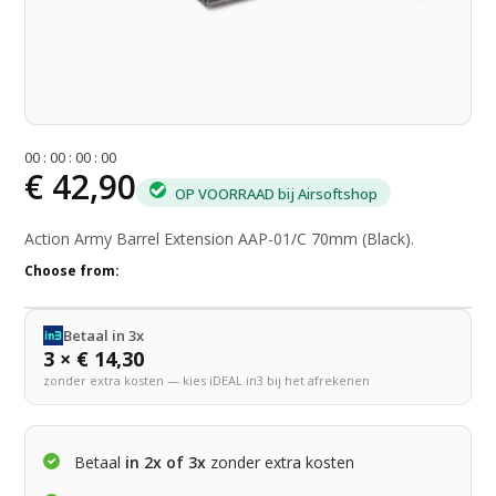
0
0
:
0
0
:
0
0
:
0
0
€ 42,90
OP VOORRAAD bij Airsoftshop
Action Army Barrel Extension AAP-01/C 70mm (Black).
Choose from:
Betaal in 3x
3 × € 14,30
zonder extra kosten — kies iDEAL in3 bij het afrekenen
Betaal
in 2x of 3x
zonder extra kosten