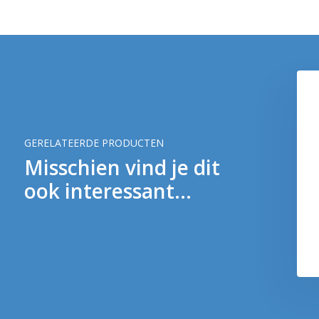
GERELATEERDE PRODUCTEN
Misschien vind je dit
ook interessant...
6.03 AEG 455mm Barrel
€ 29,90