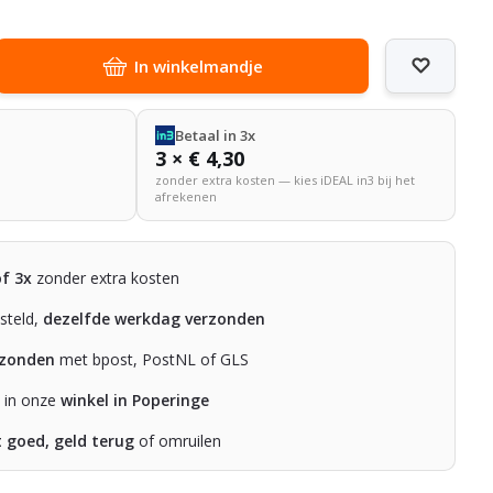
In winkelmandje
Betaal in 3x
3 × € 4,30
zonder extra kosten — kies iDEAL in3 bij het
afrekenen
of 3x
zonder extra kosten
steld,
dezelfde werkdag verzonden
rzonden
met bpost, PostNL of GLS
n in onze
winkel in Poperinge
t goed, geld terug
of omruilen