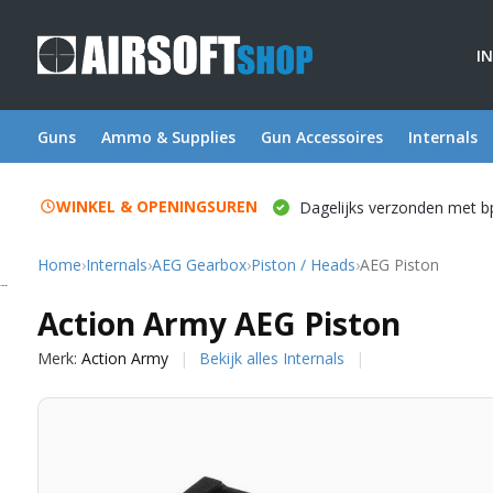
I
Guns
Ammo & Supplies
Gun Accessoires
Internals
WINKEL & OPENINGSUREN
Dagelijks verzonden met b
Home
›
Internals
›
AEG Gearbox
›
Piston / Heads
›
AEG Piston
Action Army
Action Army AEG Piston
Merk:
Action Army
Bekijk alles Internals