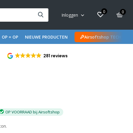
0
0
Inloggen
OP = OP
NIEUWE PRODUCTEN
Airsoftshop TECH
281 reviews
OP VOORRAAD bij Airsoftshop
ton.