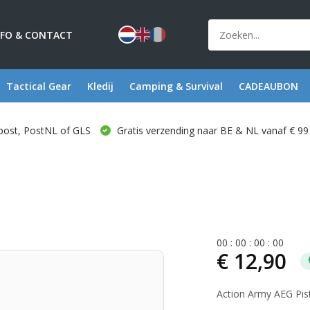
NFO & CONTACT
Tactical Gear
Kledij
Camping & Survival
CADEAUBON
post, PostNL of GLS
Gratis verzending naar BE & NL vanaf € 99
0
0
:
0
0
:
0
0
:
0
0
€ 12,90
Action Army AEG Pis