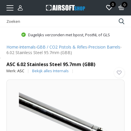
0
0
Dagelijks verzonden met bpost, PostNL of GLS
Home
›
Internals
›
GBB / CO2 Pistols & Rifles
›
Precision Barrels
›
6.02 Stainless Steel 95.7mm (GBB)
ASC
ASC 6.02 Stainless Steel 95.7mm (GBB)
Merk:
ASC
Bekijk alles Internals