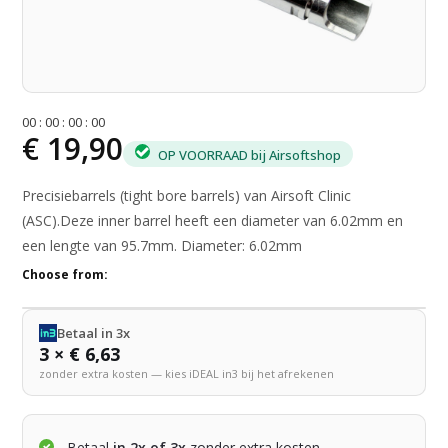
0
0
:
0
0
:
0
0
:
0
0
€ 19,90
OP VOORRAAD bij Airsoftshop
Precisiebarrels (tight bore barrels) van Airsoft Clinic
(ASC).Deze inner barrel heeft een diameter van 6.02mm en
een lengte van 95.7mm. Diameter: 6.02mm
Choose from:
Betaal in 3x
3 × € 6,63
zonder extra kosten — kies iDEAL in3 bij het afrekenen
Betaal
in 2x of 3x
zonder extra kosten