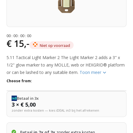
0
0
:
0
0
:
0
0
:
0
0
€ 15,-
Niet op voorraad
5.11 Tactical Light Marker 2 The Light Marker 2 adds a 3" x
1/2" glow marker to any MOLLE, web or HEXGRID® platform
or can be lashed to any suitable item.
Toon meer
Choose from:
Betaal in 3x
3 × € 5,00
zonder extra kosten — kies iDEAL in3 bij het afrekenen
Betaal
in 2x of 3x
zonder extra kosten