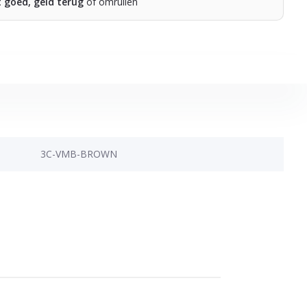
t goed, geld terug
of omruilen
3C-VMB-BROWN