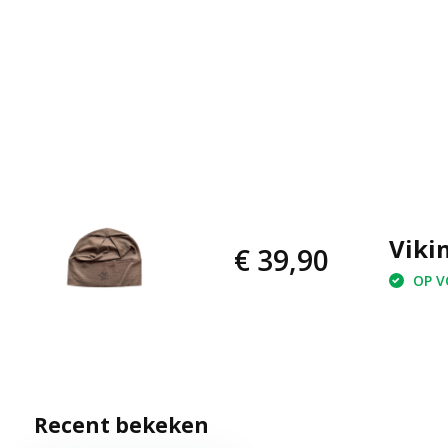
Viki
€ 39,90
OP VO
Recent bekeken