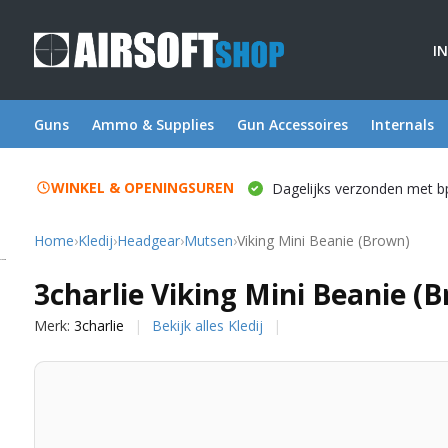
I
Guns
Ammo & Supplies
Gun Accessoires
Internals
WINKEL & OPENINGSUREN
Dagelijks verzonden met b
Home
›
Kledij
›
Headgear
›
Mutsen
›
Viking Mini Beanie (Brown)
3charlie
3charlie Viking Mini Beanie (
Merk:
3charlie
Bekijk alles Kledij