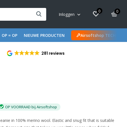
0
0
Inloggen
OP = OP
NIEUWE PRODUCTEN
Airsoftshop TECH
281 reviews
OP VOORRAAD bij Airsoftshop
beanie in 100% merino wool. Elastic and snug fit that is suitable