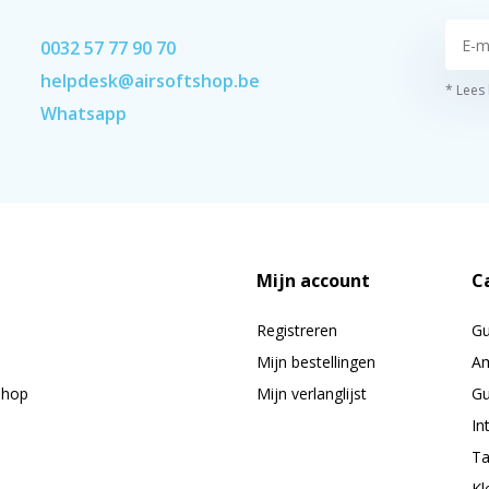
0032 57 77 90 70
helpdesk@airsoftshop.be
* Lees
Whatsapp
Mijn account
C
Registreren
G
Mijn bestellingen
Am
shop
Mijn verlanglijst
Gu
In
Ta
Kl