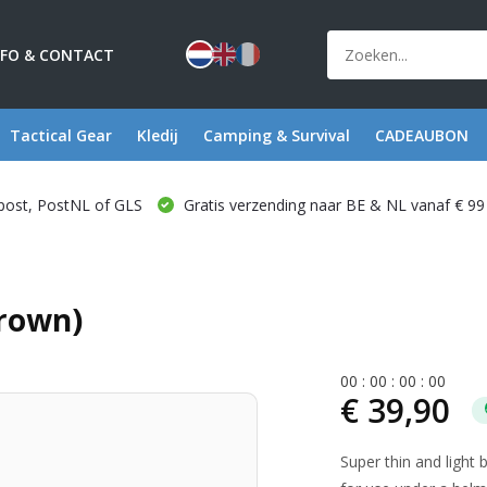
NFO & CONTACT
Tactical Gear
Kledij
Camping & Survival
CADEAUBON
post, PostNL of GLS
Gratis verzending naar BE & NL vanaf € 99
Brown)
0
0
:
0
0
:
0
0
:
0
0
€ 39,90
Super thin and light 