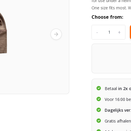
for use under a helm
One size fits most. W
Choose from:
-
+
Betaal
in 2x 
Voor 16:00 be
Dagelijks ve
Gratis afhale