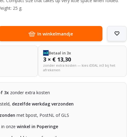
et. Compact size that takes up very little space when folded.
eight: 25 g.
In winkelmandje
Betaal in 3x
3 × € 13,30
zonder extra kosten — kies iDEAL in3 bij het
afrekenen
of 3x
zonder extra kosten
steld,
dezelfde werkdag verzonden
rzonden
met bpost, PostNL of GLS
n in onze
winkel in Poperinge