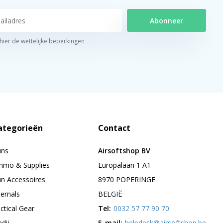
Abonneer
 hier de wettelijke beperkingen
ategorieën
Contact
uns
Airsoftshop BV
mo & Supplies
Europalaan 1 A1
n Accessoires
8970 POPERINGE
ternals
BELGIË
ctical Gear
Tel:
0032 57 77 90 70
edij
E-mail:
helpdesk@airsoftshop.be