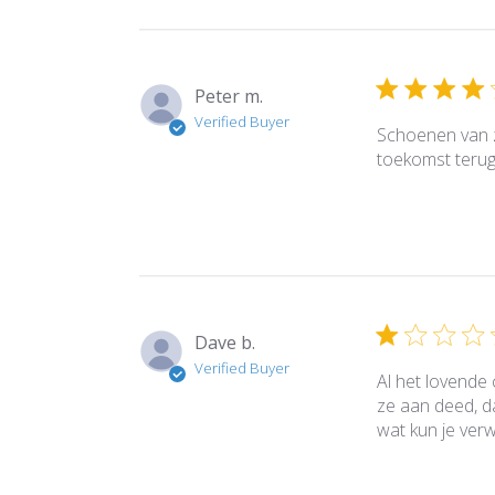
Peter m.
Verified Buyer
Schoenen van z
toekomst terug
Dave b.
Verified Buyer
Al het lovende 
ze aan deed, d
wat kun je verw