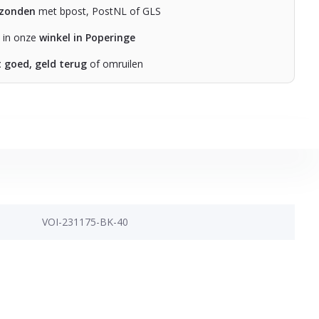
rzonden
met bpost, PostNL of GLS
n in onze
winkel in Poperinge
t goed, geld terug
of omruilen
VOI-231175-BK-40