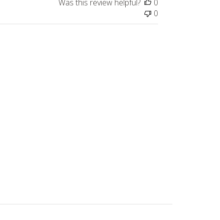
Was this review helpful?
0
0