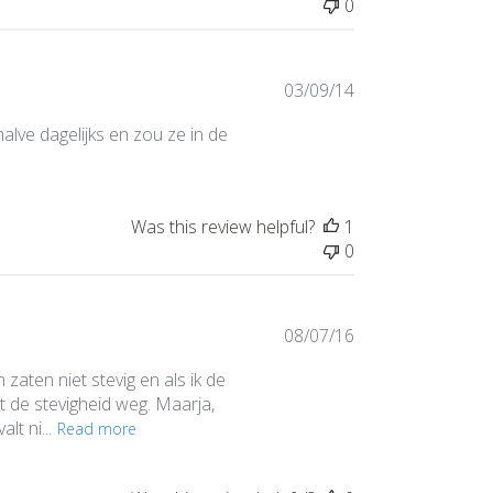
0
Published
03/09/14
date
lve dagelijks en zou ze in de
Was this review helpful?
1
0
Published
08/07/16
date
aten niet stevig en als ik de
t de stevigheid weg. Maarja,
lt ni...
Read more