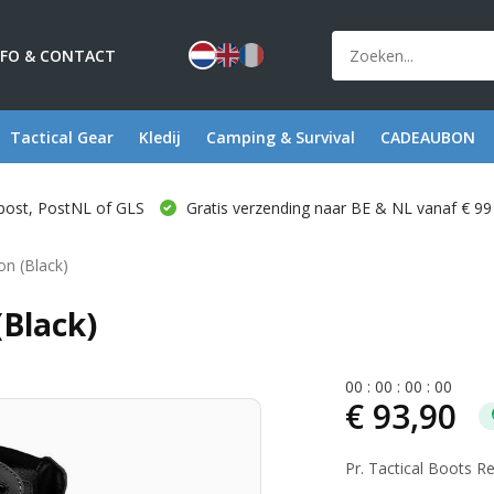
NFO & CONTACT
Tactical Gear
Kledij
Camping & Survival
CADEAUBON
post, PostNL of GLS
Gratis verzending naar BE & NL vanaf € 99
on (Black)
(Black)
0
0
:
0
0
:
0
0
:
0
0
€ 93,90
Pr. Tactical Boots R