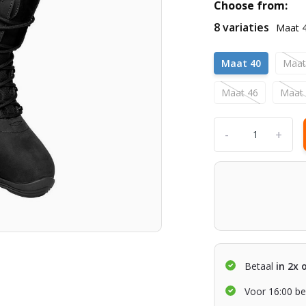
Choose from:
8 variaties
Maat 
Maat 40
Maat
Maat 46
Maat
-
+
Betaal
in 2x 
Voor 16:00 be