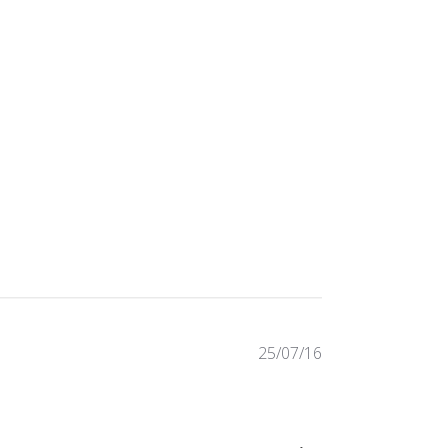
Published
25/07/16
date