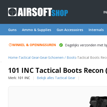
I
Guns
Ammo & Supplies
Gun Accessoires
Internals
WINKEL & OPENINGSUREN
Dagelijks verzonden met b
Home
›
Tactical Gear
›
Gear
›
Schoenen / Boots
›
Tactical Boots Rec
101 INC
101 INC Tactical Boots Recon 
Merk:
101 INC
Bekijk alles Tactical Gear