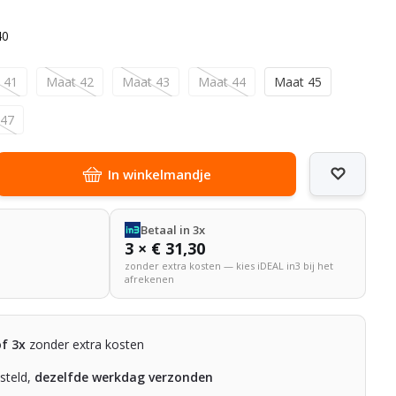
40
 41
Maat 42
Maat 43
Maat 44
Maat 45
 47
In winkelmandje
Betaal in 3x
3 × € 31,30
zonder extra kosten — kies iDEAL in3 bij het
afrekenen
of 3x
zonder extra kosten
steld,
dezelfde werkdag verzonden