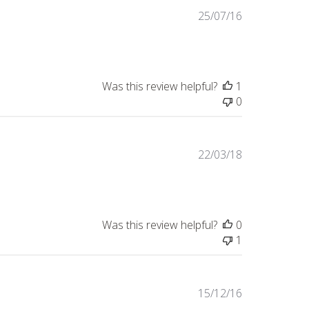
Published
25/07/16
date
Was this review helpful?
1
0
Published
22/03/18
date
Was this review helpful?
0
1
Published
15/12/16
date