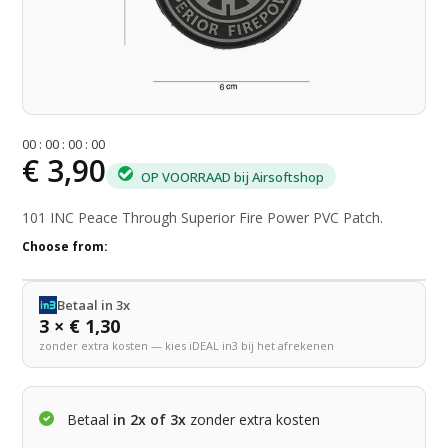
0
0
:
0
0
:
0
0
:
0
0
€ 3,90
OP VOORRAAD bij Airsoftshop
101 INC Peace Through Superior Fire Power PVC Patch.
Choose from:
Betaal in 3x
3 × € 1,30
zonder extra kosten — kies iDEAL in3 bij het afrekenen
Betaal
in 2x of 3x
zonder extra kosten