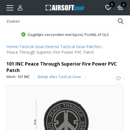
0
0
Dagelijks verzonden met bpost, PostNL of GLS
Home
›
Tactical Gear
›
Diverse Tactical Gear
›
Patches
›
Peace Through Superior Fire Power PVC Patch
101 INC
101 INC Peace Through Superior Fire Power PVC
Patch
Merk:
101 INC
Bekijk alles Tactical Gear