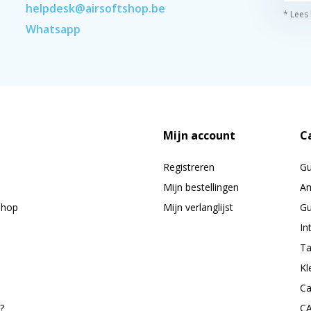
helpdesk@airsoftshop.be
* Lees
Whatsapp
Mijn account
C
Registreren
G
Mijn bestellingen
Am
shop
Mijn verlanglijst
Gu
In
Ta
Kl
Ca
?
C