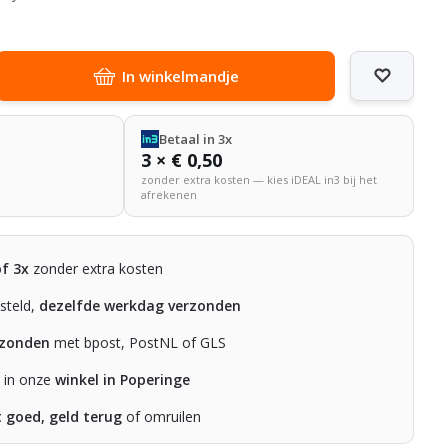
In winkelmandje
Betaal in 3x
3 × € 0,50
zonder extra kosten — kies iDEAL in3 bij het
afrekenen
of 3x
zonder extra kosten
steld,
dezelfde werkdag verzonden
rzonden
met bpost, PostNL of GLS
n in onze
winkel in Poperinge
t goed, geld terug
of omruilen