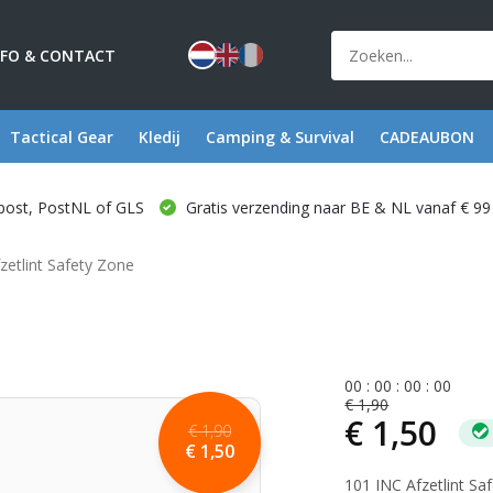
NFO & CONTACT
Tactical Gear
Kledij
Camping & Survival
CADEAUBON
post, PostNL of GLS
Gratis verzending naar BE & NL vanaf € 99
zetlint Safety Zone
0
0
:
0
0
:
0
0
:
0
0
€ 1,90
€ 1,50
€ 1,90
€ 1,50
101 INC Afzetlint S