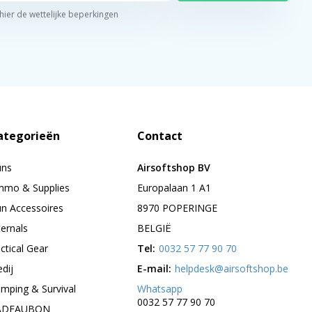
 hier de wettelijke beperkingen
ategorieën
Contact
uns
Airsoftshop BV
mo & Supplies
Europalaan 1 A1
n Accessoires
8970 POPERINGE
ternals
BELGIË
ctical Gear
Tel:
0032 57 77 90 70
edij
E-mail:
helpdesk@airsoftshop.be
mping & Survival
Whatsapp
0032 57 77 90 70
ADEAUBON