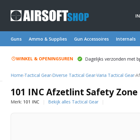
I
Guns
Ammo & Supplies
Gun Accessoires
Internals
WINKEL & OPENINGSUREN
Dagelijks verzonden met b
Home
›
Tactical Gear
›
Diverse Tactical Gear
›
Varia Tactical Gear
›
Af
101 INC
101 INC Afzetlint Safety Zone
Merk:
101 INC
Bekijk alles Tactical Gear