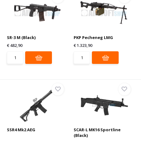
SR-3 M (Black)
PKP Pecheneg LMG
€ 482,90
€ 1.323,90
SSR4 Mk2 AEG
SCAR-L MK16 Sportline
(Black)