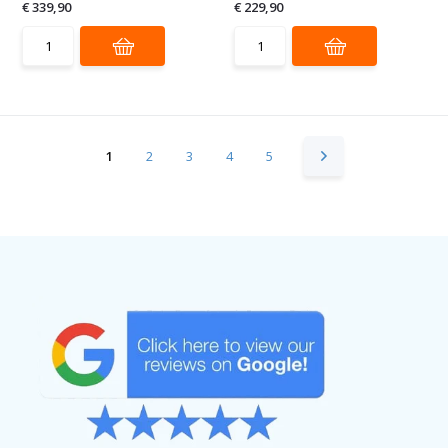
€ 339,90
€ 229,90
1
2
3
4
5