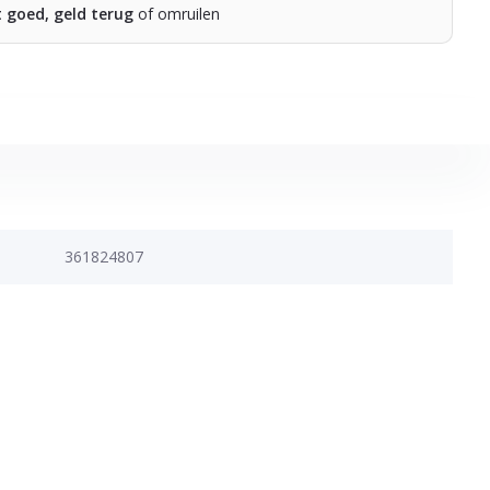
t goed, geld terug
of omruilen
361824807