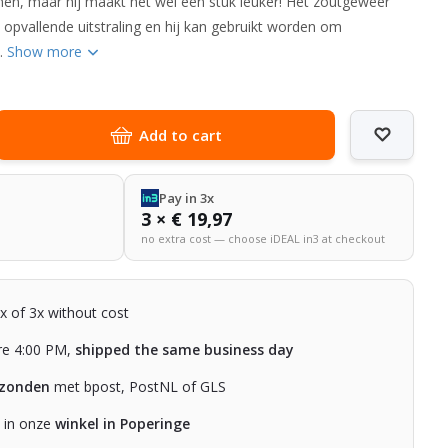
men, maar hij maakt het wel een stuk leuker! Het zoutgeweer
 opvallende uitstraling en hij kan gebruikt worden om
,…
Show more
Add to cart
Pay in 3x
3 × € 19,97
no extra cost — choose iDEAL in3 at checkout
2x of 3x without cost
re 4:00 PM,
shipped the same business day
rzonden
met bpost, PostNL of GLS
n in onze
winkel in Poperinge