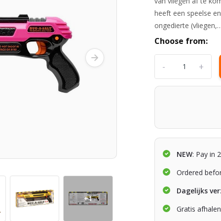
van vliegen af te ko
heeft een speelse en
ongedierte (vliegen
Choose from:
-
+
NEW
: Pay in 
Ordered befo
Dagelijks ve
+1
Gratis afhale