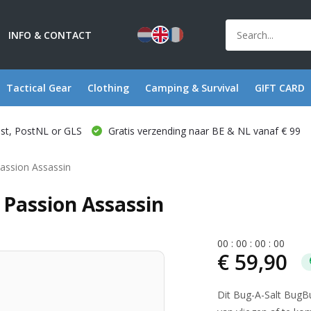
INFO & CONTACT
Tactical Gear
Clothing
Camping & Survival
GIFT CARD
ost, PostNL or GLS
Gratis verzending naar BE & NL vanaf € 99
Passion Assassin
 Passion Assassin
0
0
:
0
0
:
0
0
:
0
0
€ 59,90
Dit Bug-A-Salt BugBu