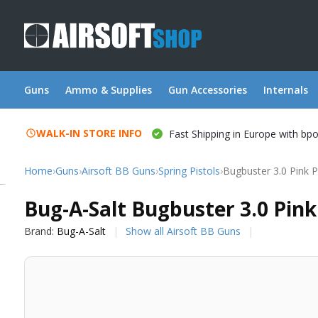
Guns
Ammo & Supplies
Gun Accessories
Internals
WALK-IN STORE INFO
Fast Shipping in Europe with bp
Home
›
Guns
›
Airsoft BB Guns
›
Spring Pistols
›
Bugbuster 3.0 Pink 
Bug-A-Salt
Bug-A-Salt Bugbuster 3.0 Pink
Brand:
Bug-A-Salt
Show all Airsoft BB Guns