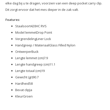
elke dag bij u te dragen, voorzien van een deep pocket carry clip.
Dit zorgt ervoor dat het mes dieper in de zak valt.
Features:
Staalsoort420HC RVS
Model lemmetDrop Point
VergrendelingLiner Lock
Handgreep / MateriaalGlass Filled Nylon
OntwerperBuck
Lengte lemmet (cm)7.9
Lengte handgreep (cm)11.1
Lengte totaal (cm)19
Gewicht (gr)90.7
Hardheid58
Bevat clipJa
KleurGroen