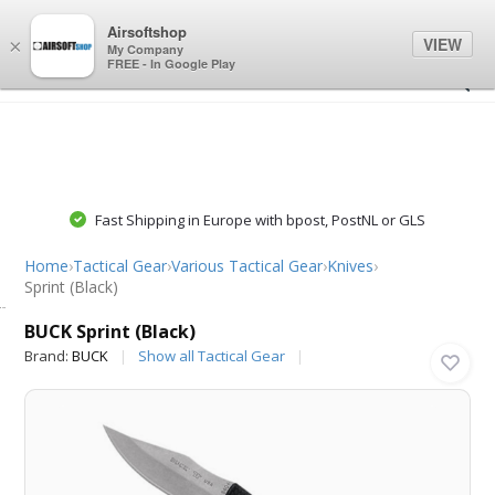
0
0
Airsoftshop
VIEW
×
My Company
FREE - In Google Play
Fast Shipping in Europe with bpost, PostNL or GLS
Home
›
Tactical Gear
›
Various Tactical Gear
›
Knives
›
Sprint (Black)
BUCK
BUCK Sprint (Black)
Brand:
BUCK
Show all Tactical Gear