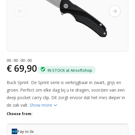
0
0
:
0
0
:
0
0
:
0
0
€ 69,90
IN STOCK at Airsoftshop
Buck Sprint De Sprint serie is verkrijgbaar in zwart, grijs en
groen. Perfect om elke dag bij u te dragen, voorzien van een
deep pocket carry clip. Dit zorgt ervoor dat het mes dieper in
de zak valt.
Show more
Choose from:
Pay in 3x