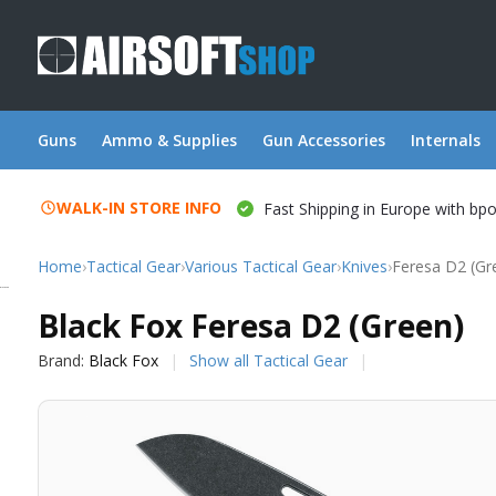
Guns
Ammo & Supplies
Gun Accessories
Internals
WALK-IN STORE INFO
Fast Shipping in Europe with bp
Home
›
Tactical Gear
›
Various Tactical Gear
›
Knives
›
Feresa D2 (Gr
Black Fox
Black Fox Feresa D2 (Green)
Brand:
Black Fox
Show all Tactical Gear