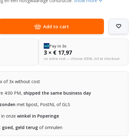
ling en een hoogwaardige constructie.
Show more
Add to cart
Pay in 3x
3 × € 17,97
no extra cost — choose iDEAL in3 at checkout
2x of 3x without cost
re 4:00 PM,
shipped the same business day
rzonden
met bpost, PostNL of GLS
n in onze
winkel in Poperinge
t goed, geld terug
of omruilen