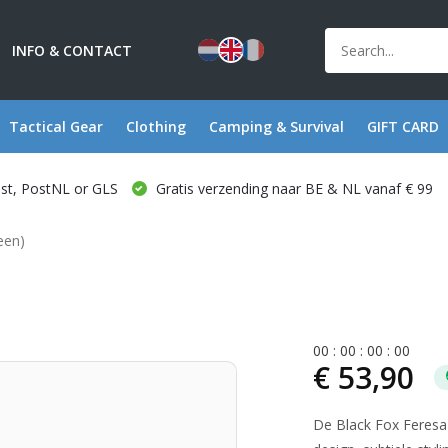
INFO & CONTACT
Tactical Gear
Clothing
Camping & Survival
GIFT CARD
ost, PostNL or GLS
Gratis verzending naar BE & NL vanaf € 99
een)
0
0
:
0
0
:
0
0
:
0
0
€ 53,90
De Black Fox Feresa