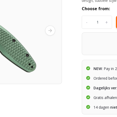
design, subtiele sty
Choose from:
-
+
NEW
: Pay in 
Ordered befo
Dagelijks ve
Gratis afhale
14 dagen
nie