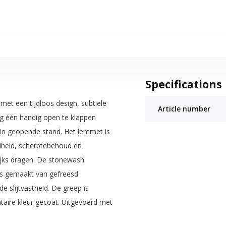
Specifications
et een tijdloos design, subtiele
Article number
ig één handig open te klappen
g in geopende stand. Het lemmet is
iheid, scherptebehoud en
ijks dragen. De stonewash
is gemaakt van gefreesd
e slijtvastheid. De greep is
taire kleur gecoat. Uitgevoerd met