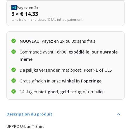
Payez en 3x
3 × € 14,33
sans frais — choisissez iDEAL in3 au paiement
NOUVEAU
: Payez en 2x ou 3x sans frais
Commandé avant 16h00,
expédié le jour ouvrable
même
Dagelijks verzonden
met bpost, PostNL of GLS
Gratis afhalen in onze
winkel in Poperinge
14 dagen
niet goed, geld terug
of omruilen
Description du produit
UF PRO Urban T-Shirt.