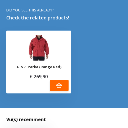
DID YOU SEE THIS ALREADY?
Check the related products!
3-IN-1 Parka (Range Red)
€ 269,90
Vu(s) récemment