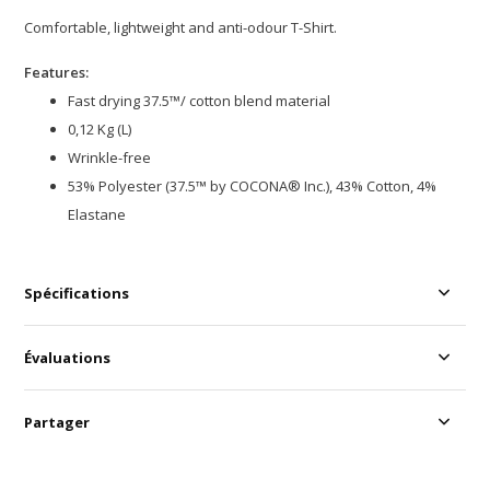
Comfortable, lightweight and anti-odour T-Shirt.
Features:
Fast drying 37.5™/ cotton blend material
0,12 Kg (L)
Wrinkle-free
53% Polyester (37.5™ by COCONA® Inc.), 43% Cotton, 4%
Elastane
Spécifications
Évaluations
Partager