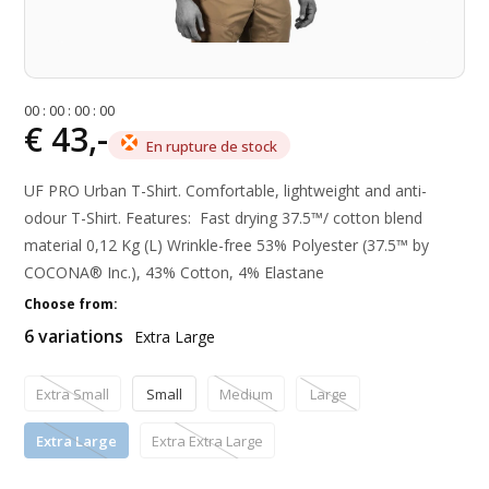
0
0
:
0
0
:
0
0
:
0
0
€ 43,-
En rupture de stock
UF PRO Urban T-Shirt. Comfortable, lightweight and anti-
odour T-Shirt. Features: Fast drying 37.5™/ cotton blend
material 0,12 Kg (L) Wrinkle-free 53% Polyester (37.5™ by
COCONA® Inc.), 43% Cotton, 4% Elastane
Choose from:
6 variations
Extra Large
Extra Small
Small
Medium
Large
Extra Large
Extra Extra Large