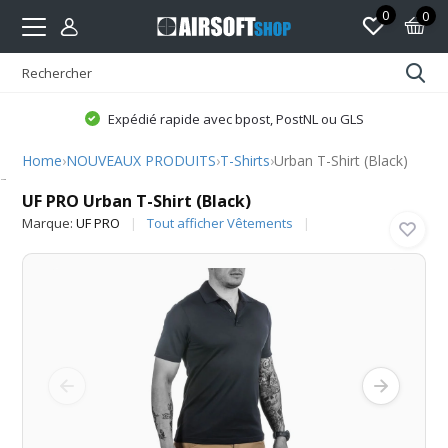
0
0
Expédié rapide avec bpost, PostNL ou GLS
Home
›
NOUVEAUX PRODUITS
›
T-Shirts
›
Urban T-Shirt (Black)
UF PRO
UF PRO Urban T-Shirt (Black)
Marque:
UF PRO
Tout afficher Vêtements