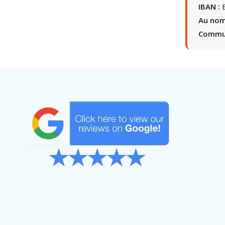
IBAN :
B
Au nom
Commun