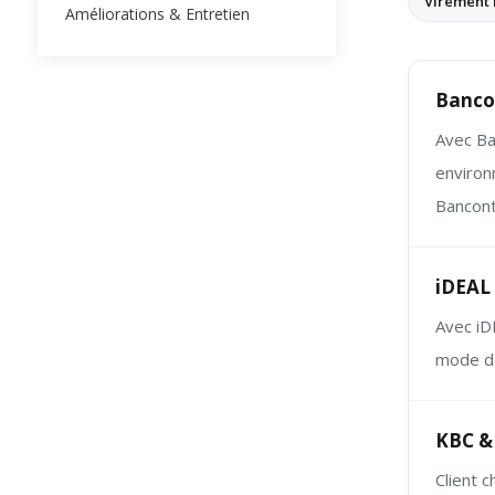
Virement 
Améliorations & Entretien
Bancon
Avec Ba
environ
Bancont
iDEAL
Avec iD
mode de
KBC & 
Client 