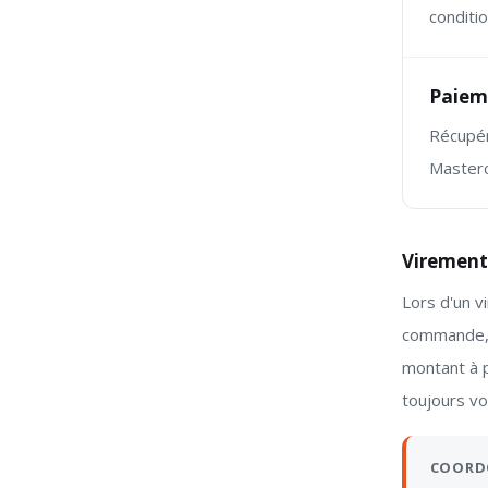
conditio
Paiem
Récupér
Masterc
Virement
Lors d'un v
commande, 
montant à 
toujours vo
COORD