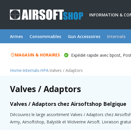
INFORMATION & CO
Armes
Consommables
Gun Accessoires
Internals
MAGASIN & HORAIRES
Expédié rapide avec bpost, Po
Home
›
Internals
›
HPA
›
Valves / Adaptors
Valves / Adaptors
Valves / Adaptors chez Airsoftshop Belgique
Découvrez le large assortiment Valves / Adaptors chez Airsoft
Army, Airsoftshop, Balystik et Wolverine Airsoft. Livraison gratu