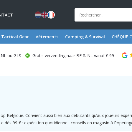
NTACT
Tactical Gear
Vêtements
Camping & Survival
CHÈQUE 
stNL ou GLS
Gratis verzending naar BE & NL vanaf € 99
shop Belgique. Convient aussi bien aux débutants qu’aux joueurs ex
ite dès 99 € · expédition quotidienne · conseils en magasin à Popering