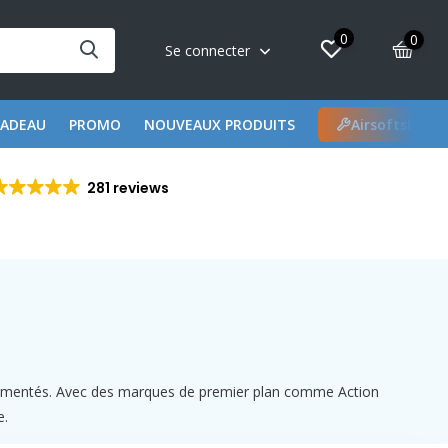
0
0
Se connecter
CADEAU
PROMO
NOUVEAUX PRODUITS
Airsoftshop 
281 reviews
périmentés. Avec des marques de premier plan comme Action
e.