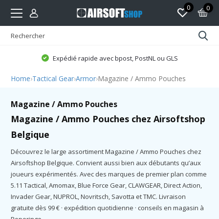
0
0
Expédié rapide avec bpost, PostNL ou GLS
Home
›
Tactical Gear
›
Armor
›
Magazine / Ammo Pouches
Magazine / Ammo Pouches
Magazine / Ammo Pouches chez Airsoftshop
Belgique
Découvrez le large assortiment Magazine / Ammo Pouches chez
Airsoftshop Belgique. Convient aussi bien aux débutants qu’aux
joueurs expérimentés. Avec des marques de premier plan comme
5.11 Tactical, Amomax, Blue Force Gear, CLAWGEAR, Direct Action,
Invader Gear, NUPROL, Novritsch, Savotta et TMC. Livraison
gratuite dès 99 € · expédition quotidienne · conseils en magasin à
Poperinge.