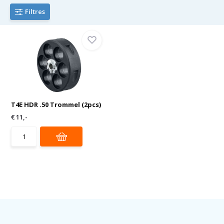
Filtres
T4E HDR .50 Trommel (2pcs)
€ 11,-