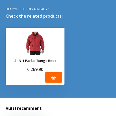
DID YOU SEE THIS ALREADY?
Check the related products!
3-IN-1 Parka (Range Red)
€ 269,90
Vu(s) récemment