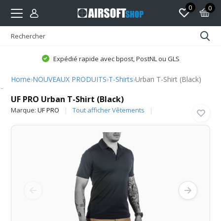
0
0
Expédié rapide avec bpost, PostNL ou GLS
Home
›
NOUVEAUX PRODUITS
›
T-Shirts
›
Urban T-Shirt (Black)
UF PRO
UF PRO Urban T-Shirt (Black)
Marque:
UF PRO
Tout afficher Vêtements