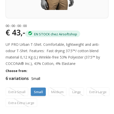
0
0
:
0
0
:
0
0
:
0
0
€ 43,-
EN STOCK chez Airsoftshop
UF PRO Urban T-Shirt. Comfortable, lightweight and anti-
odour T-Shirt. Features: Fast drying 37.5™/ cotton blend
material 0,12 Kg (L) Wrinkle-free 53% Polyester (37.5™ by
COCONA® Inc.), 43% Cotton, 4% Elastane
Choose from:
6 variations
Small
Extra Small
Small
Medium
Large
Extra Large
Extra Extra Large