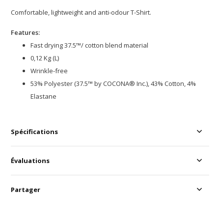
Comfortable, lightweight and anti-odour T-Shirt.
Features:
Fast drying 37.5™/ cotton blend material
0,12 Kg (L)
Wrinkle-free
53% Polyester (37.5™ by COCONA® Inc.), 43% Cotton, 4%
Elastane
Spécifications
Évaluations
Partager