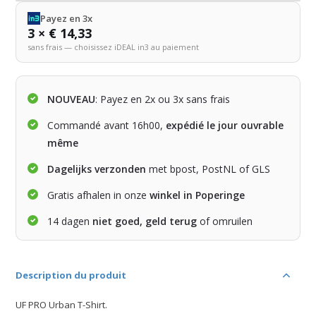
Payez en 3x
3 × € 14,33
sans frais — choisissez iDEAL in3 au paiement
NOUVEAU
: Payez en 2x ou 3x sans frais
Commandé avant 16h00,
expédié le jour ouvrable
même
Dagelijks verzonden
met bpost, PostNL of GLS
Gratis afhalen in onze
winkel in Poperinge
14 dagen
niet goed, geld terug
of omruilen
Description du produit
UF PRO Urban T-Shirt.