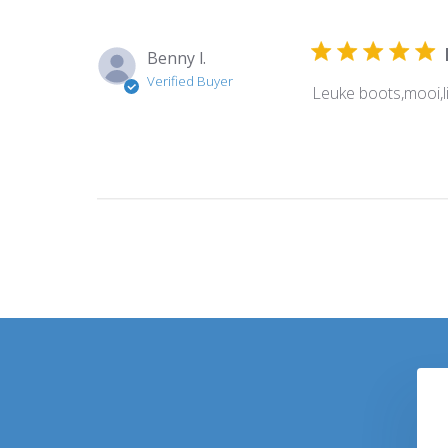
Benny l.
Verified Buyer
Leuke boots,mooi,li