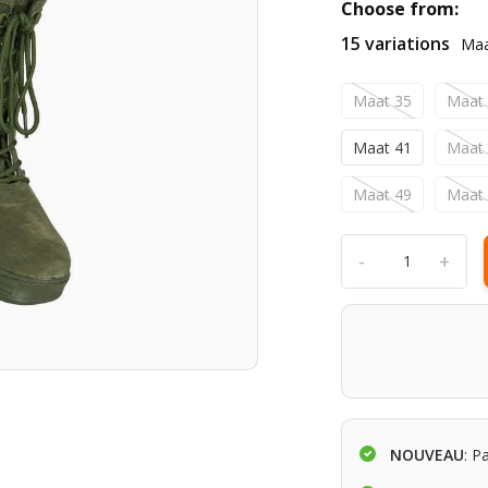
Choose from:
15 variations
Maa
Maat 35
Maat
Maat 41
Maat
Maat 49
Maat
-
+
NOUVEAU
: P