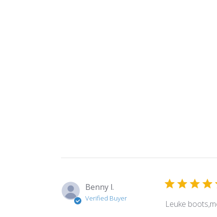
Benny l.
Verified Buyer
Leuke boots,moo