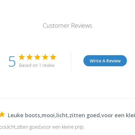
Customer Reviews
5
Write A Review
Based on 1 review
Leuke boots,mooi,licht,zitten goed,voor een kle
i,licht,zitten goed,voor een kleine prijs.