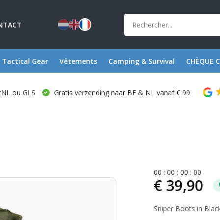
NTACT
Tactical Gear
Vêtements
Camping & Survival
CHÈQUE 
stNL ou GLS
Gratis verzending naar BE & NL vanaf € 99
0
0
:
0
0
:
0
0
:
0
0
€ 39,90
Sniper Boots in Blac