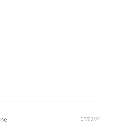
Published
ine
02/02/24
date