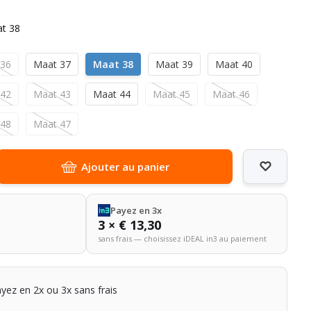
t 38
 36
Maat 37
Maat 38
Maat 39
Maat 40
 42
Maat 43
Maat 44
Maat 45
Maat 46
 48
Maat 47
Ajouter au panier
Payez en 3x
3 × € 13,30
sans frais — choisissez iDEAL in3 au paiement
ayez en 2x ou 3x sans frais