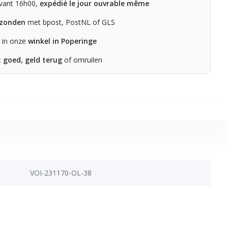
ant 16h00,
expédié le jour ouvrable même
rzonden
met bpost, PostNL of GLS
n in onze
winkel in Poperinge
t goed, geld terug
of omruilen
VOI-231170-OL-38