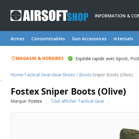
INFORMATION & CO
Armes
Consommables
Gun Accessoires
Internals
MAGASIN & HORAIRES
Expédié rapide avec bpost, Po
Home
›
Tactical Gear
›
Gear
›
Shoes / Boots
›
Sniper Boots (Olive)
Fostex
Fostex Sniper Boots (Olive)
Marque:
Fostex
Tout afficher Tactical Gear