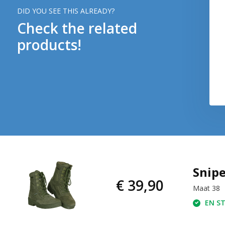
DID YOU SEE THIS ALREADY?
Check the related
products!
Snipe
€ 39,90
Maat 38
EN ST