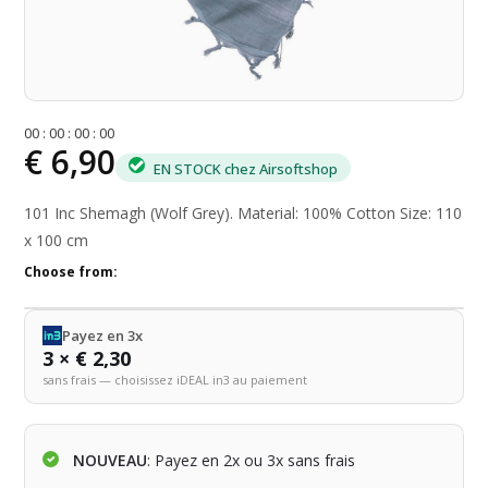
0
0
:
0
0
:
0
0
:
0
0
€ 6,90
EN STOCK chez Airsoftshop
101 Inc Shemagh (Wolf Grey). Material: 100% Cotton Size: 110
x 100 cm
Choose from:
Payez en 3x
3 × € 2,30
sans frais — choisissez iDEAL in3 au paiement
NOUVEAU
: Payez en 2x ou 3x sans frais