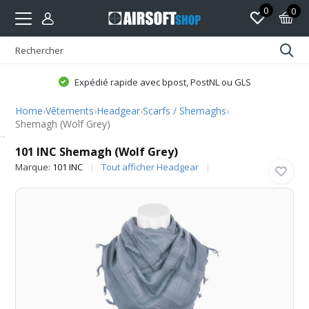
0
0
Expédié rapide avec bpost, PostNL ou GLS
Home
›
Vêtements
›
Headgear
›
Scarfs / Shemaghs
›
Shemagh (Wolf Grey)
101 INC
101 INC Shemagh (Wolf Grey)
Marque:
101 INC
Tout afficher Headgear