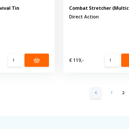
ival Tin
Combat Stretcher (Multi
Direct Action
€ 119,-
1
2