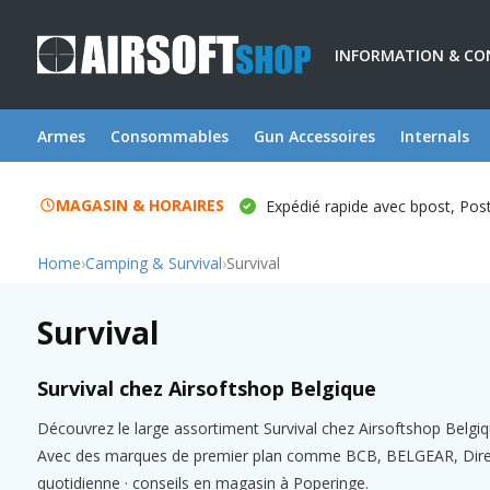
INFORMATION & C
Armes
Consommables
Gun Accessoires
Internals
MAGASIN & HORAIRES
Expédié rapide avec bpost, Po
Home
›
Camping & Survival
›
Survival
Survival
Survival chez Airsoftshop Belgique
Découvrez le large assortiment Survival chez Airsoftshop Belgiq
Avec des marques de premier plan comme BCB, BELGEAR, Direct Act
quotidienne · conseils en magasin à Poperinge.