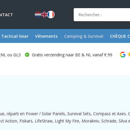
ONTACT
Tactical Gear
Vêtements
Camping & Survival
CHÈQUE 
stNL ou GLS
Gratis verzending naar BE & NL vanaf € 99
ue, réparti en Power / Solar Panels, Survival Sets, Compass et Axes.
ion, Fiskars, LifeStraw, Light My Fire, Morakniv, Schrade, Silva et Tr