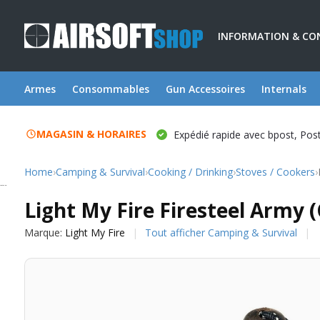
INFORMATION & CO
Armes
Consommables
Gun Accessoires
Internals
MAGASIN & HORAIRES
Expédié rapide avec bpost, Po
Home
›
Camping & Survival
›
Cooking / Drinking
›
Stoves / Cookers
›
Light My Fire
Light My Fire Firesteel Army (
Marque:
Light My Fire
Tout afficher Camping & Survival