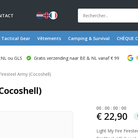
NTACT
Tactical Gear
Vêtements
Camping & Survival
CHÈQUE 
stNL ou GLS
Gratis verzending naar BE & NL vanaf € 99
Firesteel Army (Cocoshell)
Cocoshell)
0
0
:
0
0
:
0
0
:
0
0
€ 22,90
Light My Fire Firest