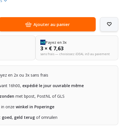
us
Ajouter au panier
Payez en 3x
3 × € 7,63
sans frais — choisissez iDEAL in3 au paiement
ayez en 2x ou 3x sans frais
ant 16h00,
expédié le jour ouvrable même
rzonden
met bpost, PostNL of GLS
n in onze
winkel in Poperinge
t goed, geld terug
of omruilen