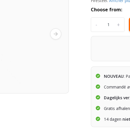
FireSteel.
Afficher pl
Choose from:
-
+
NOUVEAU
: P
Commandé av
Dagelijks ve
Gratis afhale
14 dagen
nie