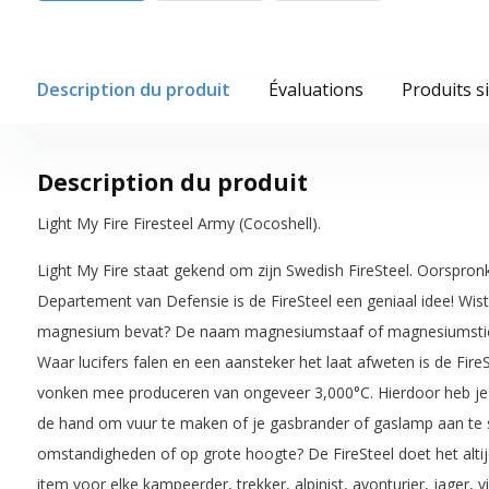
Description du produit
Évaluations
Produits s
Description du produit
Light My Fire Firesteel Army (Cocoshell).
Light My Fire staat gekend om zijn Swedish FireSteel. Oorspron
Departement van Defensie is de FireSteel een geniaal idee! Wist
magnesium bevat? De naam magnesiumstaaf of magnesiumstick 
Waar lucifers falen en een aansteker het laat afweten is de FireSt
vonken mee produceren van ongeveer 3,000°C. Hierdoor heb je a
de hand om vuur te maken of je gasbrander of gaslamp aan te 
omstandigheden of op grote hoogte? De FireSteel doet het alti
item voor elke kampeerder, trekker, alpinist, avonturier, jager, vi