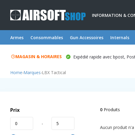
INFORMATION & CO
Armes
Consommables
Gun Accessoires
Internals
MAGASIN & HORAIRES
Expédié rapide avec bpost, Po
Home
›
Marques
›
LBX Tactical
Prix
0
Produits
-
Aucun produit n'a 