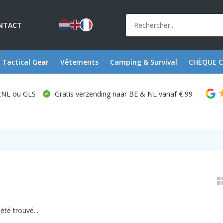
NTACT
Tactical Gear
Vêtements
Camping & Survival
CHÈQUE 
stNL ou GLS
Gratis verzending naar BE & NL vanaf € 99
été trouvé...