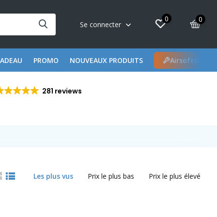
0
0
Se connecter
CADEAU
PROMO
NOUVEAUX PRODUITS
Airsoftshop 
281 reviews
Les plus vus
Prix le plus bas
Prix le plus élevé