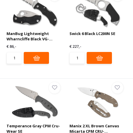
ManBug Lightweight
Swick 6 Black LC200N SE
Wharncliffe Black VG-...
€ 86,-
€ 227,-
Temperance Gray CPM Cru-
Manix 2 XL Brown Canvas
Wear SE
Micarta CPM CRU-...