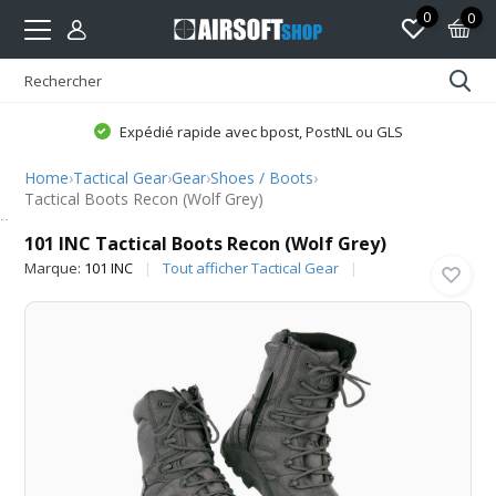
0
0
Expédié rapide avec bpost, PostNL ou GLS
Home
›
Tactical Gear
›
Gear
›
Shoes / Boots
›
Tactical Boots Recon (Wolf Grey)
101 INC
101 INC Tactical Boots Recon (Wolf Grey)
Marque:
101 INC
Tout afficher Tactical Gear