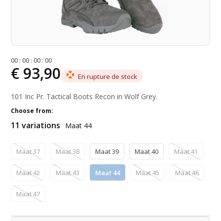
0
0
:
0
0
:
0
0
:
0
0
€ 93,90
En rupture de stock
101 Inc Pr. Tactical Boots Recon in Wolf Grey.
Choose from:
11 variations
Maat 44
Maat 37
Maat 38
Maat 39
Maat 40
Maat 41
Maat 42
Maat 43
Maat 44
Maat 45
Maat 46
Maat 47