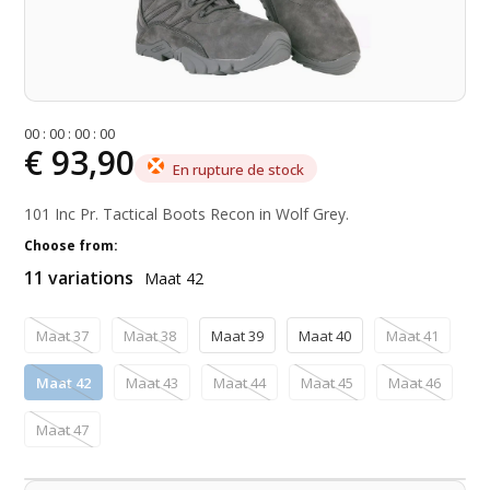
0
0
:
0
0
:
0
0
:
0
0
€ 93,90
En rupture de stock
101 Inc Pr. Tactical Boots Recon in Wolf Grey.
Choose from:
11 variations
Maat 42
Maat 37
Maat 38
Maat 39
Maat 40
Maat 41
Maat 42
Maat 43
Maat 44
Maat 45
Maat 46
Maat 47