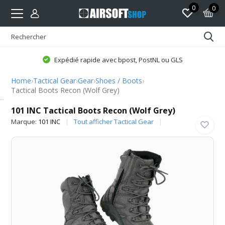
0
0
Expédié rapide avec bpost, PostNL ou GLS
Home
›
Tactical Gear
›
Gear
›
Shoes / Boots
›
Tactical Boots Recon (Wolf Grey)
101 INC
101 INC Tactical Boots Recon (Wolf Grey)
Marque:
101 INC
Tout afficher Tactical Gear