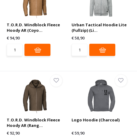
T.O.R.D. Windblock Fleece
Urban Tactical Hoodie Lite
Hoody AR (Coyo...
(Fullzip) (Li...
€ 94,90
€ 58,90
T.O.R.D. Windblock Fleece
Logo Hoodie (Charcoal)
Hoody AR (Rang...
€ 92,90
€ 59,90