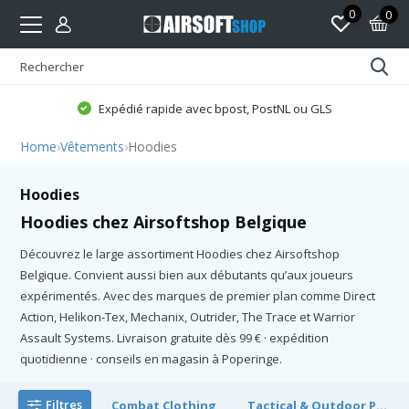
0
0
Expédié rapide avec bpost, PostNL ou GLS
Home
›
Vêtements
›
Hoodies
Hoodies
Hoodies chez Airsoftshop Belgique
Découvrez le large assortiment Hoodies chez Airsoftshop
Belgique. Convient aussi bien aux débutants qu’aux joueurs
expérimentés. Avec des marques de premier plan comme Direct
Action, Helikon-Tex, Mechanix, Outrider, The Trace et Warrior
Assault Systems. Livraison gratuite dès 99 € · expédition
quotidienne · conseils en magasin à Poperinge.
Filtres
Combat Clothing
Tactical & Outdoor P...