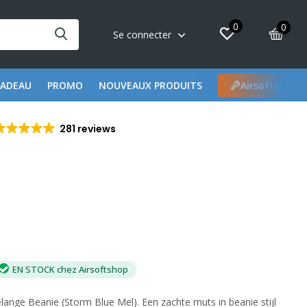
0
0
Se connecter
CADEAU
PROMO
NOUVEAUX PRODUITS
Airsoftshop 
281 reviews
EN STOCK chez Airsoftshop
nge Beanie (Storm Blue Mel). Een zachte muts in beanie stijl