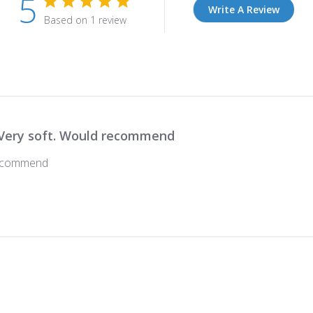
5
Write A Review
Based on 1 review
Very soft. Would recommend
recommend