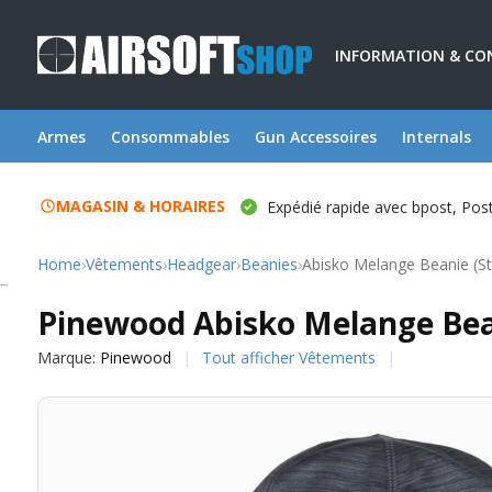
INFORMATION & CO
Armes
Consommables
Gun Accessoires
Internals
MAGASIN & HORAIRES
Expédié rapide avec bpost, Po
Home
›
Vêtements
›
Headgear
›
Beanies
›
Abisko Melange Beanie (S
Pinewood
Pinewood Abisko Melange Bea
Marque:
Pinewood
Tout afficher Vêtements