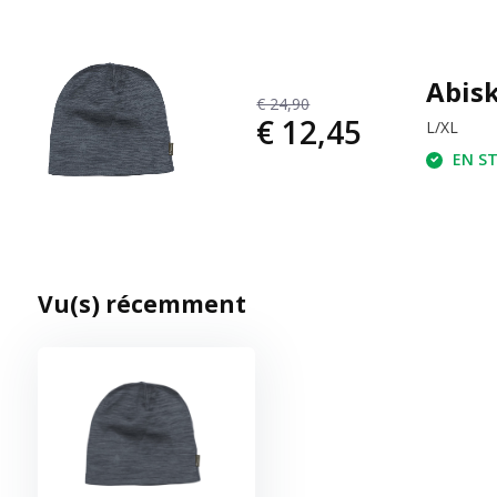
Abis
€ 24,90
€ 12,45
L/XL
EN ST
Vu(s) récemment