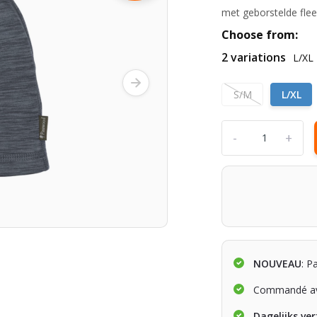
met geborstelde flee
Choose from:
2 variations
L/XL
S/M
L/XL
-
+
NOUVEAU
: P
Commandé av
Dagelijks ve