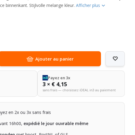
ce binnenkant. Stijlvolle melange kleur.
Afficher plus
Ajouter au panier
Payez en 3x
3 × € 4,15
sans frais — choisissez iDEAL in3 au paiement
ayez en 2x ou 3x sans frais
ant 16h00,
expédié le jour ouvrable même
rzonden
met bpost, PostNL of GLS