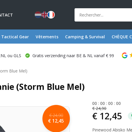
NTACT
Tactical Gear
Vêtements
Camping & Survival
CHÈQUE 
stNL ou GLS
Gratis verzending naar BE & NL vanaf € 99
torm Blue Mel)
nie (Storm Blue Mel)
0
0
:
0
0
:
0
0
:
0
0
€ 24,90
€ 12,45
€ 24,90
€ 12,45
Pinewood Abisko Mela