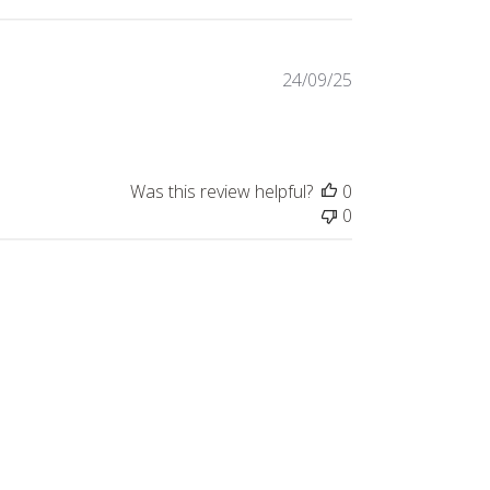
Published
24/09/25
date
Was this review helpful?
0
0