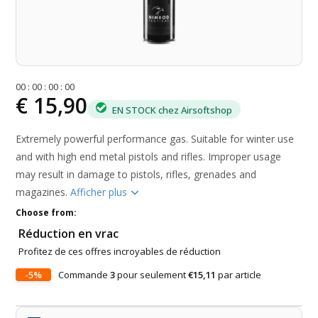
0
0
:
0
0
:
0
0
:
0
0
€ 15,90
EN STOCK chez Airsoftshop
Extremely powerful performance gas. Suitable for winter use
and with high end metal pistols and rifles. Improper usage
may result in damage to pistols, rifles, grenades and
magazines.
Afficher plus
Choose from:
Réduction en vrac
Profitez de ces offres incroyables de réduction
-5%
Commande
3
pour seulement
€15,11
par article