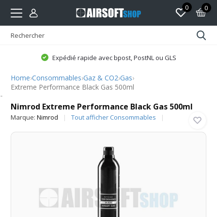
0
0
Expédié rapide avec bpost, PostNL ou GLS
Home
›
Consommables
›
Gaz & CO2
›
Gas
›
Extreme Performance Black Gas 500ml
Nimrod
Nimrod Extreme Performance Black Gas 500ml
Marque:
Nimrod
Tout afficher Consommables