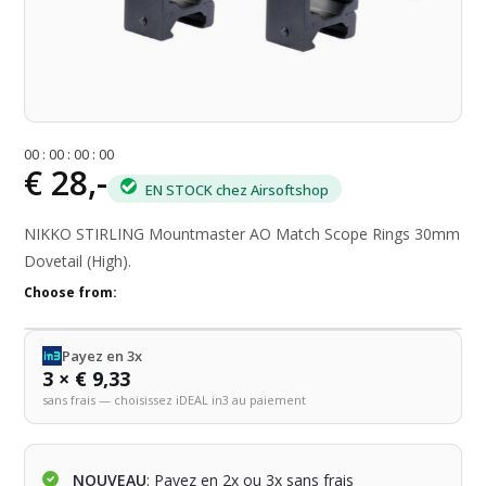
0
0
:
0
0
:
0
0
:
0
0
€ 28,-
EN STOCK chez Airsoftshop
NIKKO STIRLING Mountmaster AO Match Scope Rings 30mm
Dovetail (High).
Choose from:
Payez en 3x
3 × € 9,33
sans frais — choisissez iDEAL in3 au paiement
NOUVEAU
: Payez en 2x ou 3x sans frais