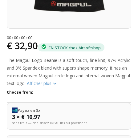
0
0
:
0
0
:
0
0
:
0
0
€ 32,90
EN STOCK chez Airsoftshop
The Magpul Logo Beanie is a soft touch, fine knit, 97% Acrylic
and 3% Spandex blend with superb shape memory. It has an
external woven Magpul circle logo and internal woven Magpul
text logo.
Afficher plus
Choose from:
Payez en 3x
3 × € 10,97
sans frais — choisissez iDEAL in3 au paiement