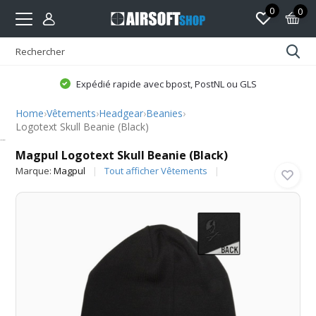
0
0
Expédié rapide avec bpost, PostNL ou GLS
Home
›
Vêtements
›
Headgear
›
Beanies
›
Logotext Skull Beanie (Black)
Magpul
Magpul Logotext Skull Beanie (Black)
Marque:
Magpul
Tout afficher Vêtements