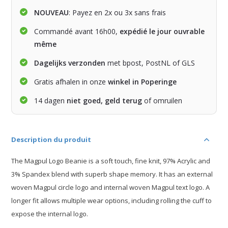
NOUVEAU
: Payez en 2x ou 3x sans frais
Commandé avant 16h00,
expédié le jour ouvrable
même
Dagelijks verzonden
met bpost, PostNL of GLS
Gratis afhalen in onze
winkel in Poperinge
14 dagen
niet goed, geld terug
of omruilen
Description du produit
The Magpul Logo Beanie is a soft touch, fine knit, 97% Acrylic and
3% Spandex blend with superb shape memory. It has an external
woven Magpul circle logo and internal woven Magpul text logo. A
longer fit allows multiple wear options, including rolling the cuff to
expose the internal logo.