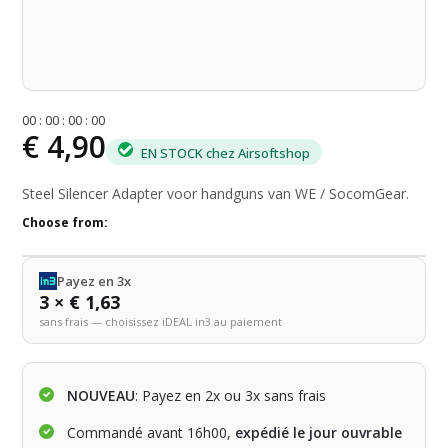
0
0
:
0
0
:
0
0
:
0
0
€ 4,90
EN STOCK chez Airsoftshop
Steel Silencer Adapter voor handguns van WE / SocomGear.
Choose from:
Payez en 3x
3 × € 1,63
sans frais — choisissez iDEAL in3 au paiement
NOUVEAU
: Payez en 2x ou 3x sans frais
Commandé avant 16h00,
expédié le jour ouvrable