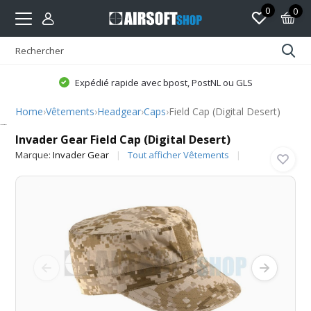
0
0
Expédié rapide avec bpost, PostNL ou GLS
Home
›
Vêtements
›
Headgear
›
Caps
›
Field Cap (Digital Desert)
Invader Gear
Invader Gear Field Cap (Digital Desert)
Marque:
Invader Gear
Tout afficher Vêtements