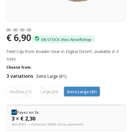
0
0
:
0
0
:
0
0
:
0
0
€ 6,90
EN STOCK chez Airsoftshop
Field Cap from Invader Gear in Digital Desert, available in 3
sizes.
Choose from:
3 variations
Extra Large (61)
Medium (57)
Large (59)
Extra Large (61)
Payez en 3x
3 × € 2,30
sans frais — choisissez iDEAL in3 au paiement