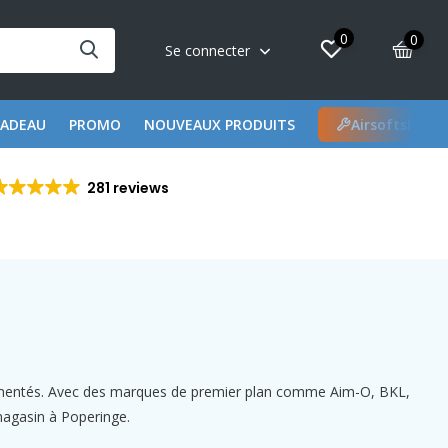
0
0
Se connecter
CADEAU
PROMO
NOUVEAUX PRODUITS
Airsoftshop 
281 reviews
érimentés. Avec des marques de premier plan comme Aim-O, BKL,
magasin à Poperinge.