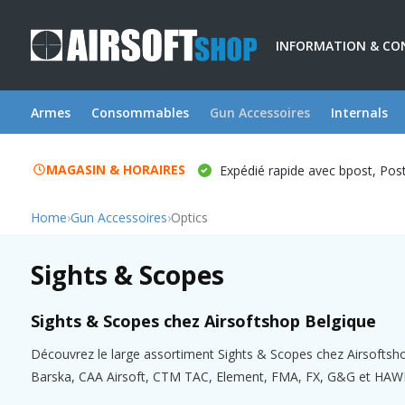
INFORMATION & CO
Armes
Consommables
Gun Accessoires
Internals
MAGASIN & HORAIRES
Expédié rapide avec bpost, Po
Home
›
Gun Accessoires
›
Optics
Sights & Scopes
Sights & Scopes chez Airsoftshop Belgique
Découvrez le large assortiment Sights & Scopes chez Airsofts
Barska, CAA Airsoft, CTM TAC, Element, FMA, FX, G&G et HAWKE. 