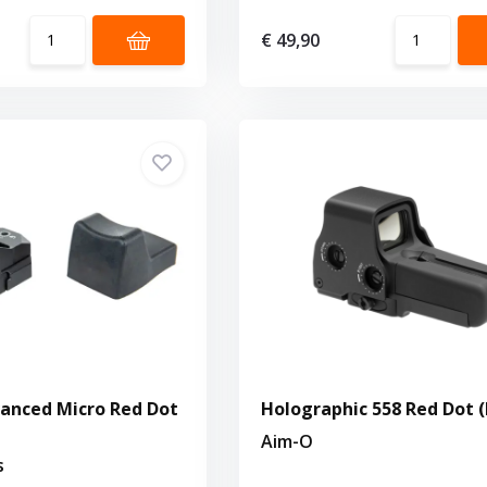
€ 49,90
anced Micro Red Dot
Holographic 558 Red Dot (
Aim-O
s