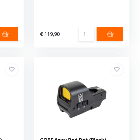
€ 119,90
)
CORE Apex Red Dot (Black)