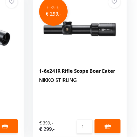
€ 399,-
€ 299,-
1-6x24 IR Rifle Scope Boar Eater
NIKKO STIRLING
€ 399,-
€ 299,-