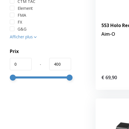
CTM TAC
Element
FMA
FX
553 Holo Re
G&G
Aim-O
Afficher plus
Prix
-
€ 69,90