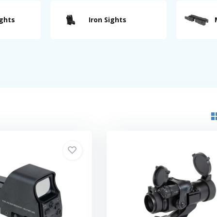
ights
Iron Sights