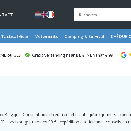
NTACT
Tactical Gear
Vêtements
Camping & Survival
CHÈQUE 
stNL ou GLS
Gratis verzending naar BE & NL vanaf € 99
hop Belgique. Convient aussi bien aux débutants qu’aux joueurs exp
Livraison gratuite dès 99 € · expédition quotidienne · conseils en 