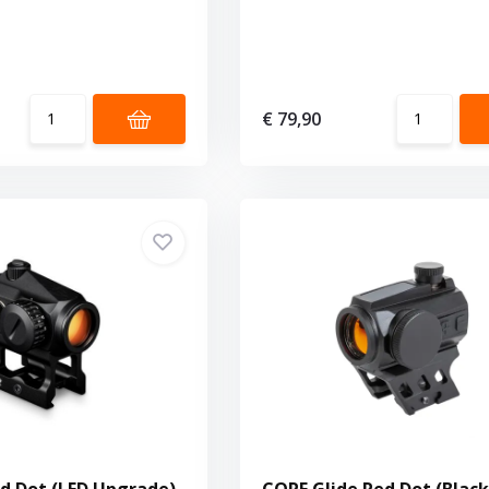
€ 79,90
ed Dot (LED Upgrade)
CORE Glide Red Dot (Black