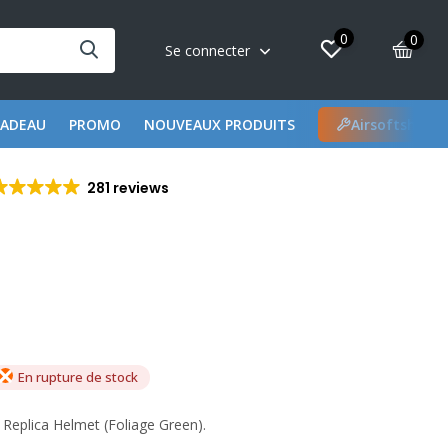
0
0
Se connecter
CADEAU
PROMO
NOUVEAUX PRODUITS
Airsoftshop 
281 reviews
En rupture de stock
eplica Helmet (Foliage Green).