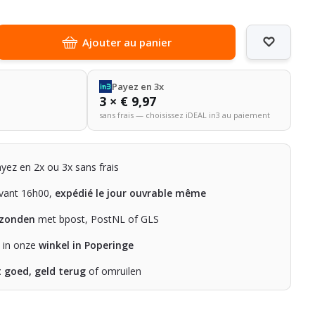
Ajouter au panier
Payez en 3x
3 × € 9,97
sans frais — choisissez iDEAL in3 au paiement
ayez en 2x ou 3x sans frais
ant 16h00,
expédié le jour ouvrable même
rzonden
met bpost, PostNL of GLS
n in onze
winkel in Poperinge
t goed, geld terug
of omruilen