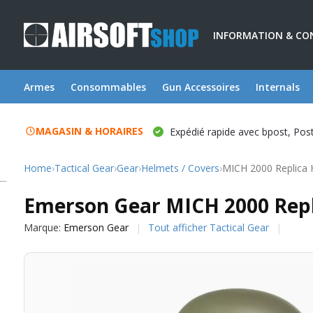
INFORMATION & CO
Armes
Consommables
Gun Accessoires
Internals
MAGASIN & HORAIRES
Expédié rapide avec bpost, Po
Home
›
Tactical Gear
›
Gear
›
Helmets / Covers
›
MICH 2000 Replica 
Emerson Gear
Emerson Gear MICH 2000 Repl
Marque:
Emerson Gear
Tout afficher Tactical Gear