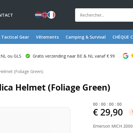
NTACT
Tactical Gear
Vêtements
Camping & Survival
CHÈQUE 
stNL ou GLS
Gratis verzending naar BE & NL vanaf € 99
Helmet (Foliage Green)
ica Helmet (Foliage Green)
0
0
:
0
0
:
0
0
:
0
0
€ 29,90
Emerson MICH 2000 R