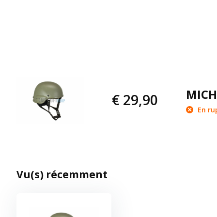
MICH 
€ 29,90
En ru
Vu(s) récemment