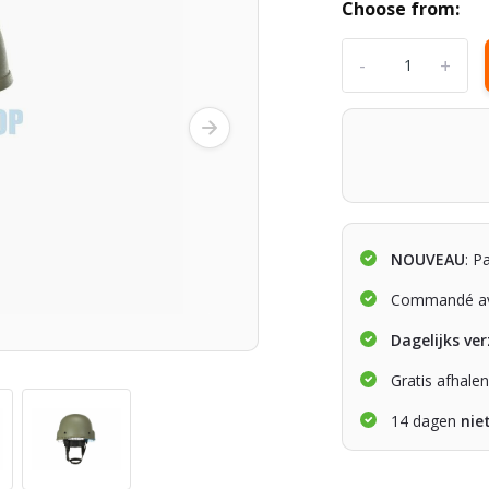
Choose from:
-
+
NOUVEAU
: P
Commandé av
Dagelijks ve
Gratis afhale
14 dagen
nie