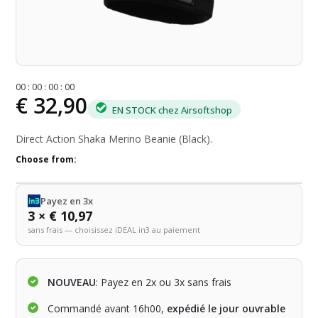
0
0
:
0
0
:
0
0
:
0
0
€ 32,90
EN STOCK chez Airsoftshop
Direct Action Shaka Merino Beanie (Black).
Choose from:
Payez en 3x
3 × € 10,97
sans frais — choisissez iDEAL in3 au paiement
NOUVEAU
: Payez en 2x ou 3x sans frais
Commandé avant 16h00,
expédié le jour ouvrable