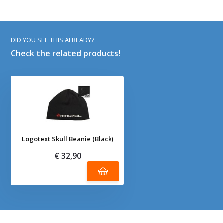
DID YOU SEE THIS ALREADY?
Check the related products!
Logotext Skull Beanie (Black)
€ 32,90