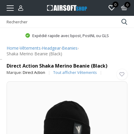
0
0
Expédié rapide avec bpost, PostNL ou GLS
Home
›
Vêtements
›
Headgear
›
Beanies
›
Shaka Merino Beanie (Black)
Direct Action
Direct Action Shaka Merino Beanie (Black)
Marque:
Direct Action
Tout afficher Vêtements