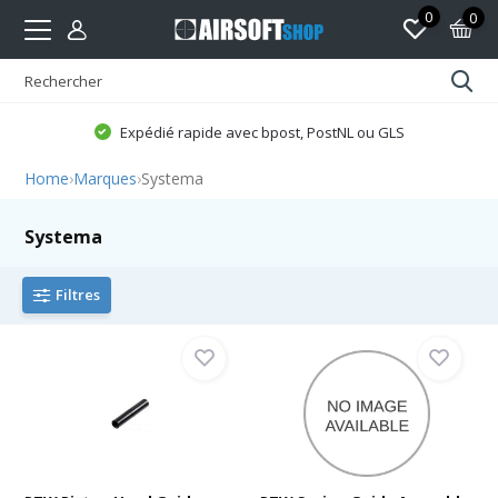
0
0
Expédié rapide avec bpost, PostNL ou GLS
Home
›
Marques
›
Systema
Systema
Filtres