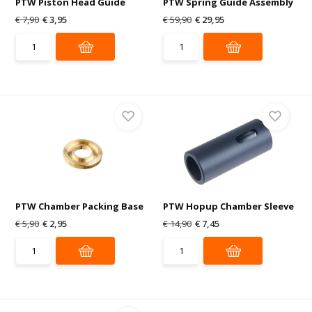
PTW Piston Head Guide
PTW Spring Guide Assembly
€ 7,90
€ 3,95
€ 59,90
€ 29,95
PTW Chamber Packing Base
PTW Hopup Chamber Sleeve
€ 5,90
€ 2,95
€ 14,90
€ 7,45