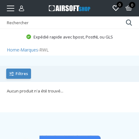
0
0
Expédié rapide avec bpost, PostNL ou GLS
Home
›
Marques
›
RWL
Filtres
Aucun produit n'a été trouvé...