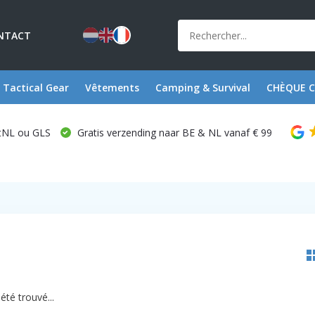
NTACT
Tactical Gear
Vêtements
Camping & Survival
CHÈQUE 
stNL ou GLS
Gratis verzending naar BE & NL vanaf € 99
été trouvé...