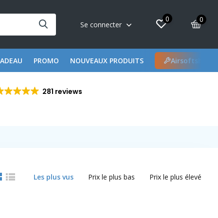
0
0
Se connecter
CADEAU
PROMO
NOUVEAUX PRODUITS
Airsoftshop 
281 reviews
Les plus vus
Prix le plus bas
Prix le plus élevé