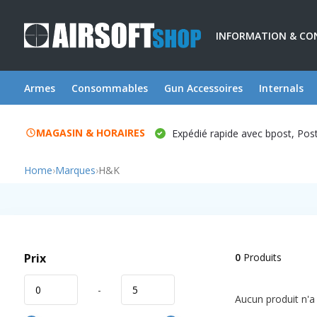
INFORMATION & CO
Armes
Consommables
Gun Accessoires
Internals
MAGASIN & HORAIRES
Expédié rapide avec bpost, Po
Home
›
Marques
›
H&K
Prix
0
Produits
-
Aucun produit n'a 