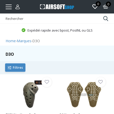
0
0
Expédié rapide avec bpost, PostNL ou GLS
Home
›
Marques
›
D3O
D3O
Filtres