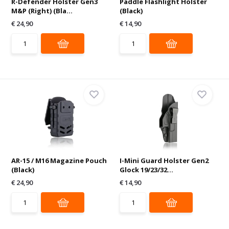
R-Defender Holster Gen3
Paddle Flashlight Holster
M&P (Right) (Bla...
(Black)
€ 24,90
€ 14,90
AR-15 / M16 Magazine Pouch
I-Mini Guard Holster Gen2
(Black)
Glock 19/23/32...
€ 24,90
€ 14,90