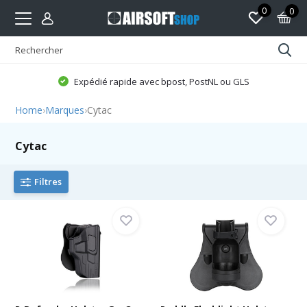
0
0
Expédié rapide avec bpost, PostNL ou GLS
Home
›
Marques
›
Cytac
Cytac
Filtres