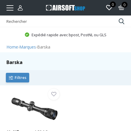
0
0
Expédié rapide avec bpost, PostNL ou GLS
Home
›
Marques
›
Barska
Barska
Filtres