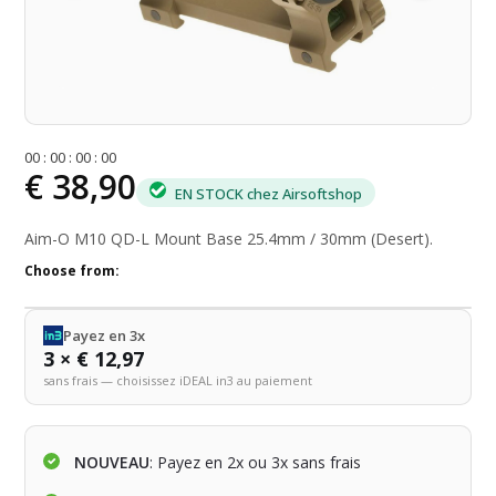
0
0
:
0
0
:
0
0
:
0
0
€ 38,90
EN STOCK chez Airsoftshop
Aim-O M10 QD-L Mount Base 25.4mm / 30mm (Desert).
Choose from:
Payez en 3x
3 × € 12,97
sans frais — choisissez iDEAL in3 au paiement
NOUVEAU
: Payez en 2x ou 3x sans frais