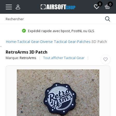
0
0
Expédié rapide avec bpost, PostNL ou GLS
Home
›
Tactical Gear
›
Diverse Tactical Gear
›
Patches
›
3D Patch
RetroArms
RetroArms 3D Patch
Marque:
RetroArms
Tout afficher Tactical Gear