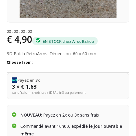
0
0
:
0
0
:
0
0
:
0
0
€ 4,90
EN STOCK chez Airsoftshop
3D Patch RetroArms. Dimension: 60 x 60 mm
Choose from:
Payez en 3x
3 × € 1,63
sans frais — choisissez iDEAL in3 au paiement
NOUVEAU
: Payez en 2x ou 3x sans frais
Commandé avant 16h00,
expédié le jour ouvrable
même